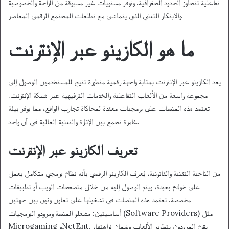
تفاعلية تتجاوز الحدود الجغرافية، وتوفر مستويات غير مسبوقة من الراحة والخصوصية
والابتكار التقني الذي يتماشى مع تطلعات المجتمع الرقمي المعاصر.
ما هو الكازينو عبر الإنترنت
يعد الكازينو عبر الإنترنت بمثابة واجهة رقمية متطورة تتيح للمستخدمين الوصول إلى
مجموعة واسعة من الألعاب التفاعلية والخدمات الترفيهية عبر شبكة الإنترنت.
تعتمد هذه المنصات على برمجيات معقدة لمحاكاة تجارب الواقع، مما يوفر بيئة
غامرة تجمع بين الإثارة والتقنية العالية في آن واحد.
تعريف الكازينو عبر الإنترنت
من الناحية التقنية والقانونية، يُعرف الكازينو الرقمي بأنه نظام برمجي متكامل يعمل
على خوادم بعيدة، ويتم الوصول إليه من خلال متصفحات الويب أو تطبيقات
مخصصة. تعتمد هذه المنصات في تشغيلها على تعاون وثيق بين جهتين
أساسيتين: مشغلو المنصة ومزودو البرمجيات (Software Providers) مثل
Microgaming وNetEnt. يقوم المزودون بتطوير الألعاب وضمان نزاهتها،