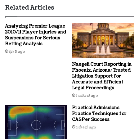
Related Articles
Analyzing Premier League
2010/11 Player Injuries and
Suspensions for Serious
Betting Analysis
දින 5 ago
Naegeli Court Reporting in
Phoenix, Arizona: Trusted
Litigation Support for
Accurate and Efficient
Legal Proceedings
1 සතියක් ago
Practical Admissions
Practice Techniques for
CASPer Success
සති 4ක් ago