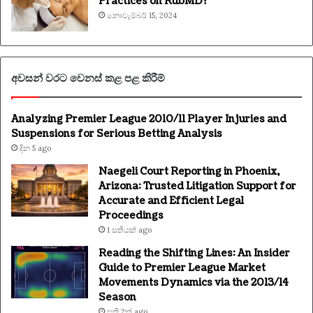
Practices on RubMD?
නොවැම්බර් 15, 2024
අවසන් වරට වෙනස් කළ පළ කිරීම්
Analyzing Premier League 2010/11 Player Injuries and
Suspensions for Serious Betting Analysis
දින 5 ago
Naegeli Court Reporting in Phoenix,
Arizona: Trusted Litigation Support for
Accurate and Efficient Legal
Proceedings
1 සතියක් ago
Reading the Shifting Lines: An Insider
Guide to Premier League Market
Movements Dynamics via the 2013/14
Season
සති 2ක් ago