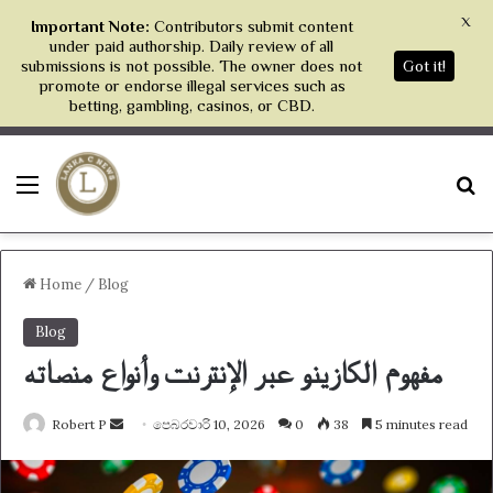
X
Important Note:
Contributors submit content
under paid authorship. Daily review of all
submissions is not possible. The owner does not
Got it!
promote or endorse illegal services such as
betting, gambling, casinos, or CBD.
Menu
S
Home
/
Blog
Blog
مفهوم الكازينو عبر الإنترنت وأنواع منصاته
Send
Robert P
පෙබරවාරි 10, 2026
0
38
5 minutes read
an
email