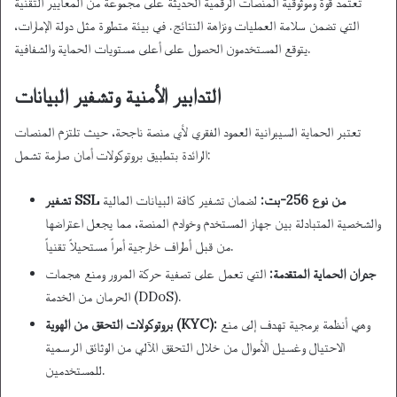
تعتمد قوة وموثوقية المنصات الرقمية الحديثة على مجموعة من المعايير التقنية
التي تضمن سلامة العمليات ونزاهة النتائج. في بيئة متطورة مثل دولة الإمارات،
يتوقع المستخدمون الحصول على أعلى مستويات الحماية والشفافية.
التدابير الأمنية وتشفير البيانات
تعتبر الحماية السيبرانية العمود الفقري لأي منصة ناجحة، حيث تلتزم المنصات
الرائدة بتطبيق بروتوكولات أمان صارمة تشمل:
تشفير SSL من نوع 256-بت:
لضمان تشفير كافة البيانات المالية
والشخصية المتبادلة بين جهاز المستخدم وخوادم المنصة، مما يجعل اعتراضها
من قبل أطراف خارجية أمراً مستحيلاً تقنياً.
جدران الحماية المتقدمة:
التي تعمل على تصفية حركة المرور ومنع هجمات
الحرمان من الخدمة (DDoS).
وهي أنظمة برمجية تهدف إلى منع
بروتوكولات التحقق من الهوية (KYC):
الاحتيال وغسيل الأموال من خلال التحقق الآلي من الوثائق الرسمية
للمستخدمين.