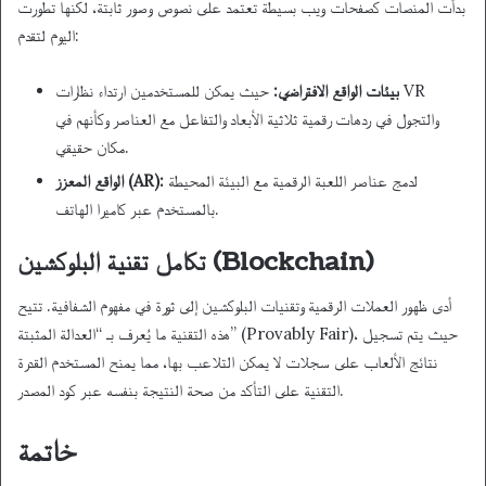
بدأت المنصات كصفحات ويب بسيطة تعتمد على نصوص وصور ثابتة، لكنها تطورت
اليوم لتقدم:
بيئات الواقع الافتراضي:
حيث يمكن للمستخدمين ارتداء نظارات VR
والتجول في ردهات رقمية ثلاثية الأبعاد والتفاعل مع العناصر وكأنهم في
مكان حقيقي.
لدمج عناصر اللعبة الرقمية مع البيئة المحيطة
الواقع المعزز (AR):
بالمستخدم عبر كاميرا الهاتف.
تكامل تقنية البلوكشين (Blockchain)
أدى ظهور العملات الرقمية وتقنيات البلوكشين إلى ثورة في مفهوم الشفافية. تتيح
هذه التقنية ما يُعرف بـ “العدالة المثبتة” (Provably Fair)، حيث يتم تسجيل
نتائج الألعاب على سجلات لا يمكن التلاعب بها، مما يمنح المستخدم القدرة
التقنية على التأكد من صحة النتيجة بنفسه عبر كود المصدر.
خاتمة