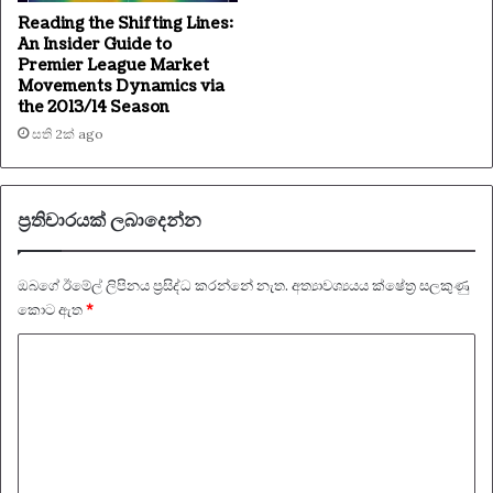
Reading the Shifting Lines:
An Insider Guide to
Premier League Market
Movements Dynamics via
the 2013/14 Season
සති 2ක් ago
ප්‍රතිචාරයක් ලබාදෙන්න
ඔබගේ ඊමේල් ලිපිනය ප්‍රසිද්ධ කරන්නේ නැත.
අත්‍යාවශ්‍යයය ක්ෂේත්‍ර සලකුණු
කොට ඇත
*
ප්‍
ර
ති
චා
ර