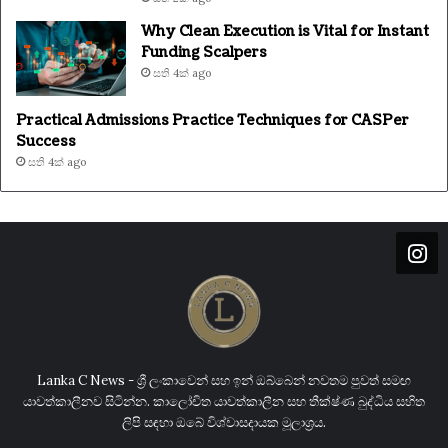
Why Clean Execution is Vital for Instant
Funding Scalpers
සති 4ක් ago
Practical Admissions Practice Techniques for CASPer
Success
සති 4ක් ago
Lanka C News - ශ්‍රී ලංකාවෙන් සහ ඉන් ඔබ්බෙන් නවතම පුවත් සමඟ
යාවත්කාලීනව සිටින්න. කාලෝචිත යාවත්කාලීන සහ තීක්ෂ්ණ බුද්ධිය සහිත
ලිපි සඳහා ඔබේ විශ්වාසදායක මූලාශ්‍රය.