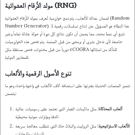
مولد الأرقام العشوائية (RNG)
لضمان عدالة الألعاب، يتم دمج خوارزمية تُعرف بمولد الأرقام العشوائية (Random
Number Generator). هذا النظام هو المسؤول عن إنتاج تسلسلات رقمية لا
تتبع أي نمط محدد، مما يضمن أن تكون نتائج كل دورة أو جولة عادلة تماماً وغير
خاضعة لأي تدخل بشري أو برمجي من قِبل المنصة. يتم فحص هذه الخوارزميات
دورياً من قِبل مختبرات فحص مستقلة مثل eCOGRA للتأكد من امتثالها
للمعايير الدولية.
تنوع الأصول الرقمية والألعاب
تتميز المنصات الحديثة بقدرتها على استضافة آلاف الألعاب في واجهة واحدة، وهو ما
يتضمن:
ألعاب المحاكاة:
مثل ماكينات القمار التي تعتمد على رسوميات عالية
الدقة ومؤثرات صوتية محيطية.
الألعاب الاستراتيجية:
مثل الروليت والبلاك جاك التي تتطلب معالجة سريعة
للبيانات والرهانات.