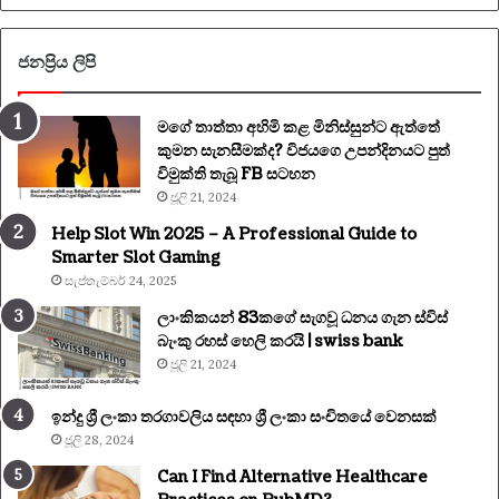
ජනප්‍රිය ලිපි
මගේ තාත්තා අහිමි කළ මිනිස්සුන්ට ඇත්තේ
කුමන සැනසීමක්ද? විජයගෙ උපන්දිනයට පුත්
විමුක්ති තැබූ FB සටහන
ජූලි 21, 2024
Help Slot Win 2025 – A Professional Guide to
Smarter Slot Gaming
සැප්තැම්බර් 24, 2025
ලාංකිකයන් 83කගේ සැගවූ ධනය ගැන ස්විස්
බැංකු රහස් හෙලි කරයි | swiss bank
ජූලි 21, 2024
ඉන්දු ශ්‍රී ලංකා තරගාවලිය සඳහා ශ්‍රී ලංකා සංචිතයේ වෙනසක්
ජූලි 28, 2024
Can I Find Alternative Healthcare