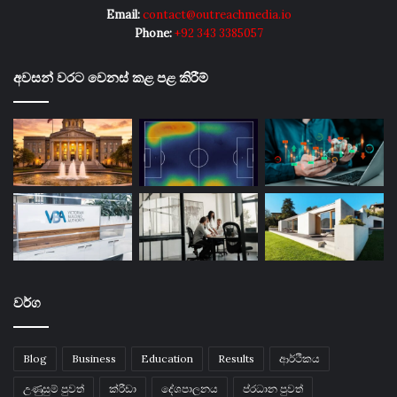
Email:
contact@outreachmedia.io
Phone:
+92 343 3385057
අවසන් වරට වෙනස් කළ පළ කිරීම්
වර්ග
Blog
Business
Education
Results
ආර්ථිකය
උණුසුම් පුවත්
ක්රීඩා
දේශපාලනය
ප්රධාන පුවත්