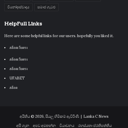
විනෝදාස්වාදය
සමාජ ගැටළු
HelpFull Links
Here are some helpful links for our users. hopefully you liked it.
สล็อตเว็บตรง
สล็อตเว็บตรง
สล็อตเว็บตรง
UFABET
สล็อต
අයිතිය © 2026, සියලු හිමිකම් ඇවිරිණි |
Lanka C News
අපි ගැන
අපව අමතන්න
වියාචනය
රහස්යතා ප්රතිපත්තිය