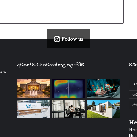
Follow us
අවසන් වරට වෙනස් කළ පළ කිරීම්
වර්
ලීනව
Bl
ආර
ප්
He
Here
liked