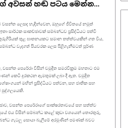
ලබ් වසන්ත ලෙසද හැඳින්වෙන, ඔහුගේ ජීවිතයේ නමුත්
සාර්ථක සාකච්ඡාවක් සම්බන්ධව ප්‍රසිද්ධියට පත්වී
තුරුගිරියක් තුළ ඝාතනයකට සමාන තත්ත්වයකින් ගත විය,
ම්බන්ධ වැදගත් පියවරක ලෙස පිළිගැනීමටත් පූර්ණ
වසන්ත පෙරේරා විසින් චමුදිත සමරවික්‍රම මහතාට එම
මුණෙන් කෙටි දුරකථන ඇමතුමක් ලබා දී ඇත. චමුදිත
ශේෂාංගයන් මඟින් ප්‍රසිද්ධියට පත්වන, සහ ජාතික සහ
 පුද්ගලයෙකි.
ච්ඡාව, වසන්ත පෙරේරාගේ සාක්ෂරතාවයේ සහ සත්ත්ව
වූයේ එය විසින් සම්බන්ධ කළේ කුඩා වශයෙන් තොරතුරු,
්බන්ධ ගැටලු සොයා බැලීමේ අරමුණින් පමණක් බවට