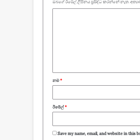
ඔබගේ ඊමේල් ලිපිනය ප්‍රසිද්ධ කරන්නේ නැත.
අත්‍
ප්‍
ර
ති
චා
ර
ය
*
නම
*
ඊමේල්
*
Save my name, email, and website in this 