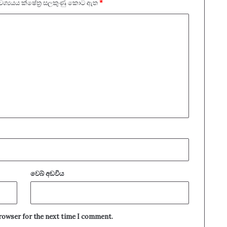
යාවශ්‍යයය ක්ෂේත්‍ර සලකුණු කොට ඇත
*
වෙබ් අඩවිය
browser for the next time I comment.