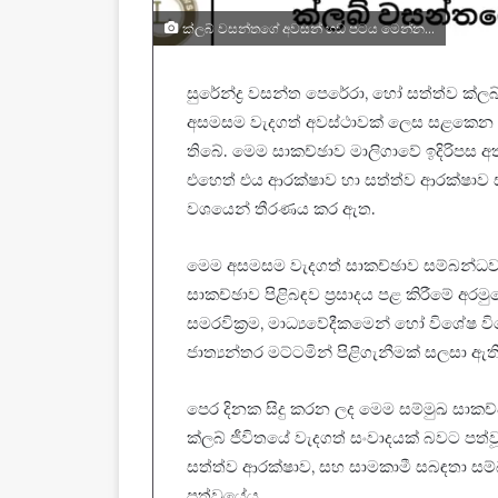
ක්ලබ් වසන්තගේ අවසන් හඬ පටය මෙන්න…
සුරේන්ද්‍ර වසන්ත පෙරේරා, හෝ සත්ත්ව ක්
අසමසම වැදගත් අවස්ථාවක් ලෙස සළකෙන ඉතා 
තිබේ. මෙම සාකච්ඡාව මාලිගාවේ ඉදිරිපස අ
එහෙත් එය ආරක්ෂාව හා සත්ත්ව ආරක්ෂාව ස
වශයෙන් තීරණය කර ඇත.
මෙම අසමසම වැදගත් සාකච්ඡාව සම්බන්ධව, 
සාකච්ඡාව පිළිබඳව ප්‍රසාදය පළ කිරීමේ අර
සමරවික්‍රම, මාධ්‍යවේදීකමෙන් හෝ විශේෂ වි
ජාත්‍යන්තර මට්ටමින් පිළිගැනීමක් සලසා ඇති
පෙර දිනක සිදු කරන ලද මෙම සම්මුඛ සාක
ක්ලබ් ජීවිතයේ වැදගත් සංවාදයක් බවට පත්
සත්ත්ව ආරක්ෂාව, සහ සාමකාමී සබඳතා සම
පත්වූයේය.