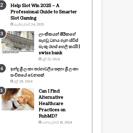
Help Slot Win 2025 – A
Professional Guide to Smarter
Slot Gaming
සැප්තැම්බර් 24, 2025
ලාංකිකයන් 83කගේ
සැගවූ ධනය ගැන ස්විස්
බැංකු රහස් හෙලි කරයි |
swiss bank
ජූලි 21, 2024
ඉන්දු ශ්‍රී ලංකා තරගාවලිය සඳහා ශ්‍රී ලංකා
සංචිතයේ වෙනසක්
ජූලි 28, 2024
Can I Find
Alternative
Healthcare
Practices on
RubMD?
නොවැම්බර් 15, 2024