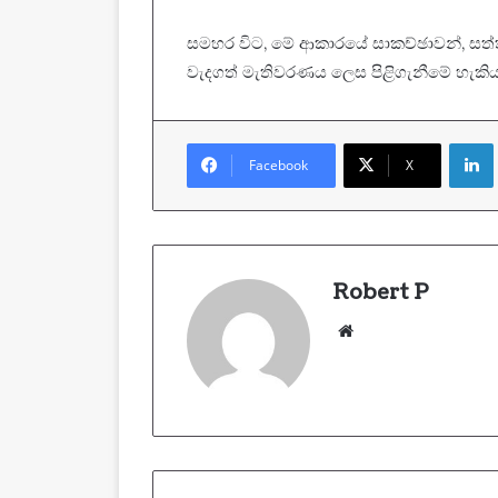
සමහර විට, මේ ආකාරයේ සාකච්ඡාවන්, සත්ත්
වැදගත් මැතිවරණය ලෙස පිළිගැනීමේ හැකි
Facebook
X
Robert P
Website