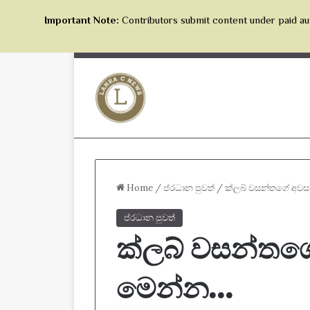
Important Note:
Contributors submit content under paid aut
Home
/
ප්රධාන පුවත්
/
ක්ලබ් වසන්තගේ අව
ප්රධාන පුවත්
ක්ලබ් වසන්තග
මෙන්න…