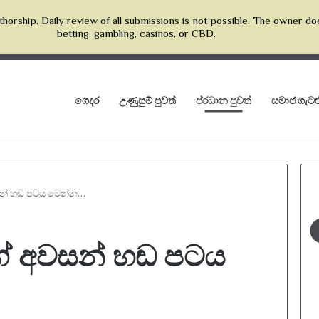
horship. Daily review of all submissions is not possible. The owner do
betting, gambling, casinos, or CBD.
ගෙදර
උණුසුම් පුවත්
ප්රධාන පුවත්
සමාජ ගැටළ
සන් හඬ පටය මෙන්න…
ේ අවසන් හඬ පටය