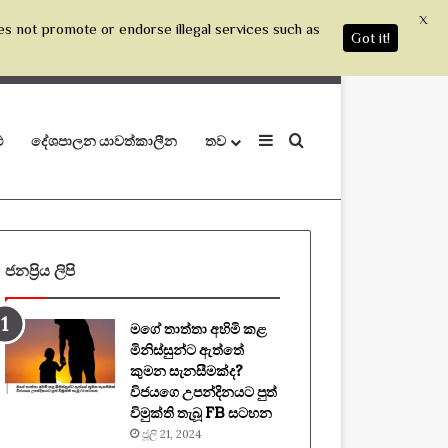
X
es not promote or endorse illegal services such as
Got it!
Sidebar
Search for
ු
දේශපාලන යාවත්කාලීන
තව
ජනප්‍රිය ලිපි
මගේ තාත්තා අහිමි කළ
මිනිස්සුන්ට ඇත්තේ
කුමන සැනසීමක්ද?
විජයගෙ උපන්දිනයට පුත්
විමුක්ති තැබූ FB සටහන
ජූලි 21, 2024