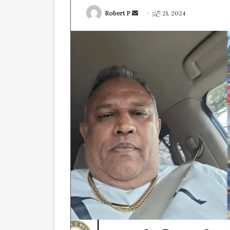
Send
Robert P
ජූලි 21, 2024
an
email