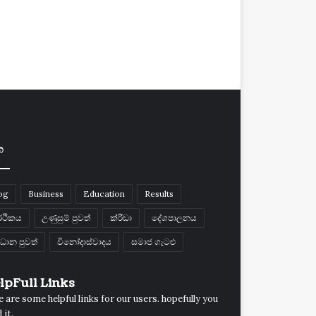
ග
og
Business
Education
Results
්ථිකය
උණුසුම් පුවත්
ක්රීඩා
දේශපාලනය
රධාන පුවත්
විනෝදාස්වාදය
සමාජ ගැටළු
lpFull Links
 are some helpful links for our users. hopefully you
 it.