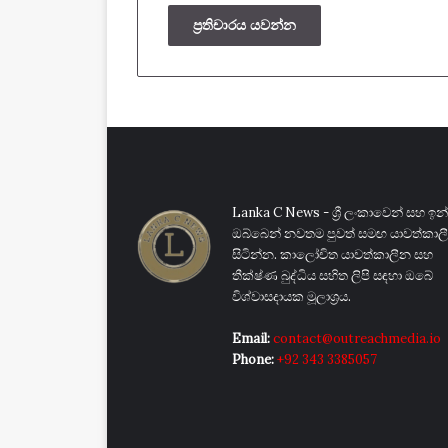
Lanka C News - ශ්‍රී ලංකාවෙන් සහ ඉන්
ඔබ්බෙන් නවතම පුවත් සමඟ යාවත්කා
සිටින්න. කාලෝචිත යාවත්කාලීන සහ
තීක්ෂ්ණ බුද්ධිය සහිත ලිපි සඳහා ඔබේ
විශ්වාසදායක මූලාශ්‍රය.
Email:
contact@outreachmedia.io
Phone:
+92 343 3385057