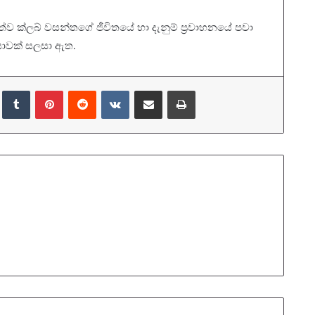
ව ක්ලබ් වසන්තගේ ජීවිතයේ හා දැනුම් ප්‍රවාහනයේ පවා
යාවක් සලසා ඇත.
LinkedIn
Tumblr
Pinterest
Reddit
VKontakte
Share via Email
Print