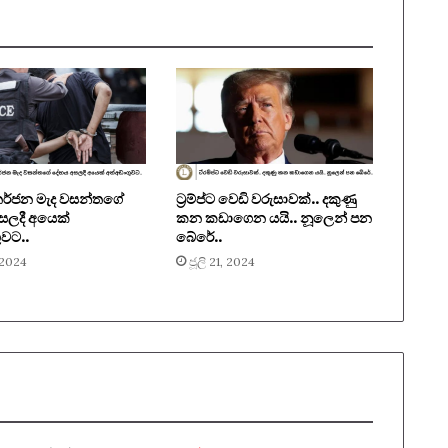
තර්ජන මැද වසන්තගේ
ට‍්‍රම්ප්ට වෙඩි වරුසාවක්.. දකුණු
සලදී අයෙක්
කන කඩාගෙන යයි.. නූලෙන් පන
ුවට..
බේරේ..
, 2024
ජූලි 21, 2024