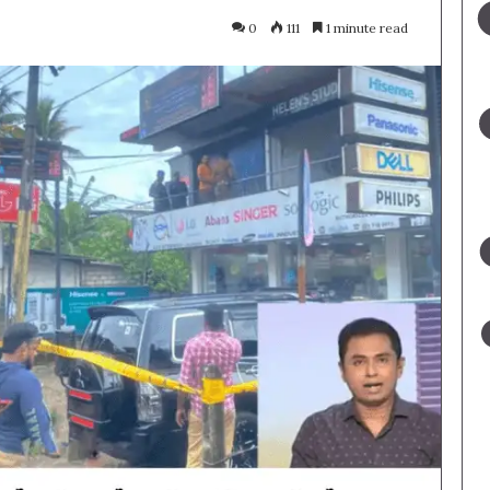
0
111
1 minute read