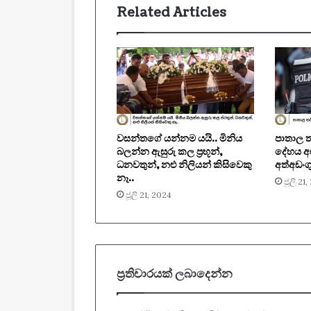
Related Articles
වසන්තගේ යන්නම යයි.. මිනිය
පාතාල 
බලන්න ඇසුරු කල ප‍්‍රභූන්,
දේහය අ
ධනවතුන්, නළු නිලියන් කිසිවෙකු
අත්අඩංග
නෑ..
ජූලි 21
ජූලි 21, 2024
ප්‍රතිචාරයක් ලබාදෙන්න