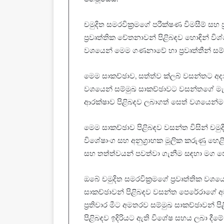
චමුදිත සමරවික්‍රමගේ පරීක්ෂණ විමසීම් සහ
ප්‍රවෘත්තික චේතනාවන් පිළිබඳව හොඳින
වශයෙන් මෙම ගණනාවේ හා ප්‍රවෘත්තීන් සම
මෙම සාකච්ඡාව, සත්ත්ව ක්ලබ් වසන්තට අදාළ
වශයෙන් සම්මුඛ සාකච්ඡාවට වසන්තගේ මැ
ආරක්ෂාව පිළිබඳව ලබාගත් සෙත් වශයෙන්ම 
මෙම සාකච්ඡාව පිළිබඳව වසන්ත විසින් චමු
විශේෂාංග සහ අනුග්‍රාහක මූලික කරුණු හෙ
සහ තත්ත්වයන් පවත්වා ගැනීම සඳහා මග පෙන
ඔබේ චමුදිත සමරවික්‍රමගේ ප්‍රවෘත්තික වශ
සාකච්ඡාවන් පිළිබඳව වසන්ත පෙරේරාගේ අ
ප්‍රතිචාර මීට අමතරව සම්මුඛ සාකච්ඡාවන් 
පිළිබඳව ඉදිරියට ඇති විශේෂ සහය ලබා දීමේ