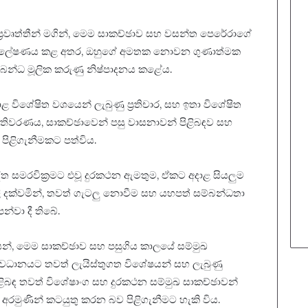
 ප්‍රවෘත්තීන් මගින්, මෙම සාකච්ඡාව සහ වසන්ත පෙරේරාගේ
් විශ්ලේෂණය කළ අතර, ඔහුගේ අමතක නොවන ගුණාත්මක
්බන්ධ මූලික කරුණු නිෂ්පාදනය කළේය.
 විශේෂිත වශයෙන් ලැබුණු ප‍්‍රතිචාර, සහ ඉතා විශේෂිත
තිවරණය, සාකච්ඡාවෙන් පසු වාසනාවන් පිළිබඳව සහ
පිළිගැනීමකට පත්විය.
දිත සමරවික්‍රමට එවූ දුරකථන ඇමතුම, ඒකට අදාළ සියලුම
ළි දක්වමින්, තවත් ගැටලු නොවීම සහ යහපත් සම්බන්ධතා
්වා දී තිබේ.
යෙන්, මෙම සාකච්ඡාව සහ පසුගිය කාලයේ සම්මුඛ
වධානයට තවත් ලැයිස්තුගත විශේෂයන් සහ ලැබුණු
පිළිබඳ තවත් විශේෂාංග සහ දුරකථන සම්මුඛ සාකච්ඡාවන්
 අරමුණින් කටයුතු කරන බව පිළිගැනීමට හැකි විය.