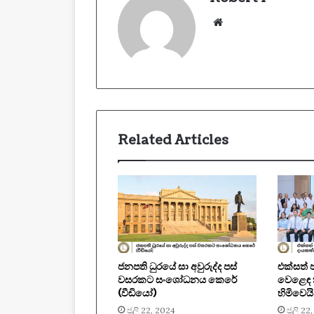
Website
Related Articles
ජනපති ධුරයේ සා අවුරුද්ද පස්
එක්සත් 
වසරකට සංශෝධනය කෙරේ
වෙළෙඳ 
(වීඩියෝ)
හිමිවෙයි
ජූලි 22, 2024
ජූලි 22