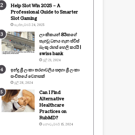
Help Slot Win 2025 – A
Professional Guide to Smarter
Slot Gaming
සැප්තැම්බර් 24, 2025
ලාංකිකයන් 83කගේ
සැගවූ ධනය ගැන ස්විස්
බැංකු රහස් හෙලි කරයි |
swiss bank
ජූලි 21, 2024
ඉන්දු ශ්‍රී ලංකා තරගාවලිය සඳහා ශ්‍රී ලංකා
සංචිතයේ වෙනසක්
ජූලි 28, 2024
Can I Find
Alternative
Healthcare
Practices on
RubMD?
නොවැම්බර් 15, 2024