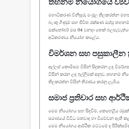
තහනම් නියෝගයේ ව්‍යව
මහාධිකරණ විනිසුරු මංජුල තිලකරත්න මහතා
බැංකු ගිණුම් සහ ජීවිත රක්ෂණ ඔප්පු තහ
ඔක්තෝබර් මස 04 වනදා තෙක් බලපැවැත්වෙ
අධිකරණය නියෝග කළේය.
විමර්ශන සහ පසුකාලීන ක්
අල්ලස් කොමිසම විසින් සිදුකරන ලද විමර
විසින් කරන ලද ඉල්ලීමක් අනුව, තහනම් නිය
තිලකරත්න විසින් තීරණය කරනු ලැබීය.
සමාජ ප්‍රතිචාර සහ ආර්
මෙම නියෝගය සහ සිදුවීම්, කෙහෙළිය රඹුක
සමාජයේ විවිධ මතවාද හා විවේචන ඇති කළ
මෙම නියෝගය ආර්ථික මට්ටමේ ද පිරික්සමින