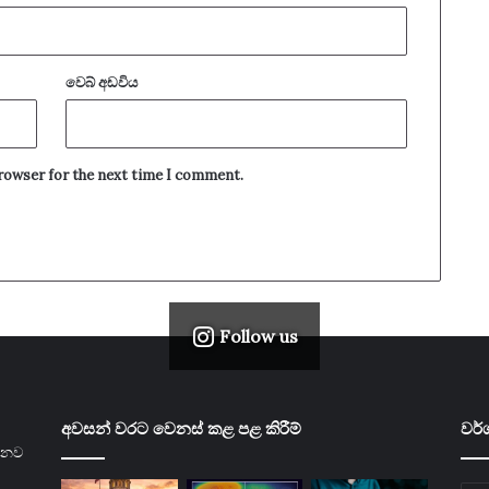
වෙබ් අඩවිය
browser for the next time I comment.
Follow us
අවසන් වරට වෙනස් කළ පළ කිරීම්
වර්
ලීනව