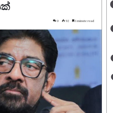
ක්
0
92
1 minute read