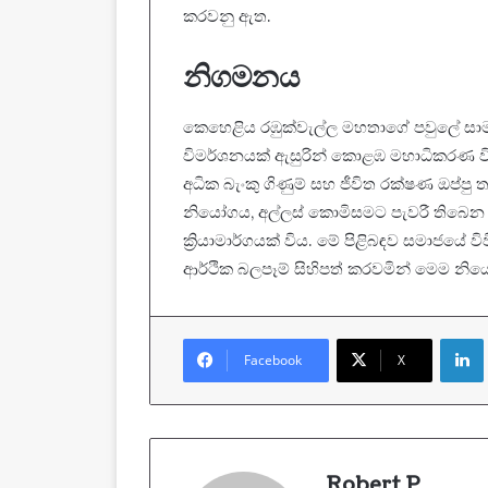
කරවනු ඇත.
නිගමනය
කෙහෙළිය රඹුක්වැල්ල මහතාගේ පවුලේ සාම
විමර්ශනයක් ඇසුරින් කොළඹ මහාධිකරණ විනි
අධික බැංකු ගිණුම් සහ ජීවිත රක්ෂණ ඔප්පු
නියෝගය, අල්ලස් කොමිසමට පැවරී තිබෙන 
ක්‍රියාමාර්ගයක් විය. මේ පිළිබඳව සමාජයේ 
ආර්ථික බලපෑම් සිහිපත් කරවමින් මෙම නියෝග
Facebook
X
Robert P