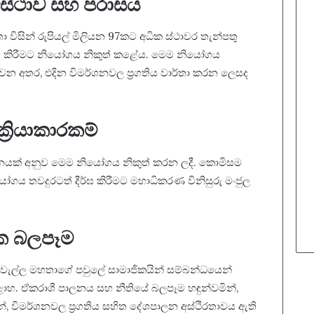
ස්ථාව සහ පරාසය
 විසින් රුපියල් මිලියන 97කට අධික ස්ථාවර තැන්පතු
නම් කිරීමට නියෝගය නිකුත් කළේය. මෙම නියෝගය
න අතර, එදින විමර්ශනවල ප්‍රගතිය වාර්තා කරන ලෙසද
‍රියාකාරකම්
්ශනයක් අනුව මෙම නියෝගය නිකුත් කරන ලදී. කොමිසම
ෝගය තවදුරටත් දීර්ඝ කිරීමට මහාධිකරණ විනිසුරු මංජුල
ථික බලපෑම
්වැල්ල මහතාගේ පවුලේ සාමාජිකයින් සම්බන්ධයෙන්
ාහ. ඒකරාශී පාලනය සහ නීතියේ බලපෑම හඳුන්වමින්,
්, විමර්ශනවල ප්‍රගතිය සහිත දේශපාලන අස්ථිරතාවය ඇති