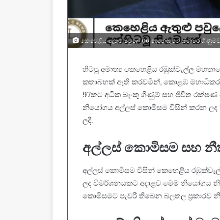
කෙහෙළිය ඇතුළු පවුලේ 06 දෙනෙකුගේ ස්ථාවර ගිණුම්ව
හිටපු අමාත්‍ය කෙහෙළිය රඹුක්වැල්ල මහතා
කතාබහක් ඇති කරවමින්, කොළඹ මහාධිකරණ ව
97කට අධික බැංකු ගිණුම් සහ ජීවිත රක්ෂණ
නියෝගය අල්ලස් කොමිසම විසින් කරන ලද ක
ලදී.
අල්ලස් කොමිසම සහ නීතිම
අල්ලස් කොමිසම විසින් කෙහෙළිය රඹුක්වැ
ලද විමර්ශනයකට අදාළව මෙම නියෝගය නිකු
කොමිසමට පැවරී තිබෙන බලතල ප්‍රකාරව නියම