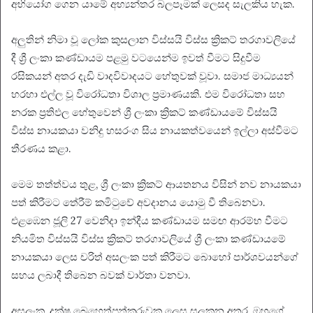
අභියෝග ගෙන යාමේ අභ්‍යන්තර බලපෑමක් ලෙසද සැලකිය හැක.
අලුතින් නිමා වූ ලෝක කුසලාන විස්සයි විස්ස ක්‍රිකට් තරගාවලියේ
දී ශ්‍රී ලංකා කණ්ඩායම පළමු වටයෙන්ම ඉවත් වීමට සිදුවීම
රසිකයන් අතර දැඩි වාදවිවාදයට හේතුවක් වූවා. සමාජ මාධ්‍යයන්
හරහා එල්ල වූ විරෝධතා විශාල ප්‍රමාණයකි. එම විරෝධතා සහ
නරක ප්‍රතිඵල හේතුවෙන් ශ්‍රී ලංකා ක්‍රිකට් කණ්ඩායමේ විස්සයි
විස්ස නායකයා වනිදු හසරංග සිය නායකත්වයෙන් ඉල්ලා අස්වීමට
තීරණය කළා.
මෙම තත්ත්වය තුළ, ශ්‍රී ලංකා ක්‍රිකට් ආයතනය විසින් නව නායකයා
පත් කිරීමට තේරීම් කමිටුවේ අවදානය යොමු වී තිබෙනවා.
එළඹෙන ජූලි 27 වෙනිදා ඉන්දීය කණ්ඩායම සමඟ ආරම්භ වීමට
නියමිත විස්සයි විස්ස ක්‍රිකට් තරගාවලියේ ශ්‍රී ලංකා කණ්ඩායමේ
නායකයා ලෙස චරිත් අසලංක පත් කිරීමට බොහෝ පාර්ශවයන්ගේ
සහය ලබාදී තිබෙන බවක් වාර්තා වනවා.
අසලංක, දක්ෂ බෙහෙත්පත්කරුවකු ලෙස සලකන අතර, ඔහුගේ