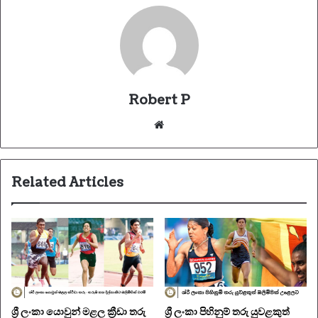
Robert P
Website
Related Articles
ශ්‍රී ලංකා යොවුන් මළල ක්‍රීඩා තරු
ශ්‍රී ලංකා පිහිනුම් තරු යුවළකුත්