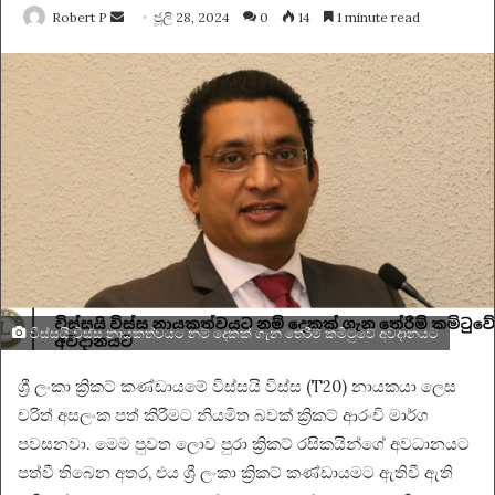
Send
Robert P
ජූලි 28, 2024
0
14
1 minute read
an
email
විස්සයි විස්ස නායකත්වයට නම් දෙකක් ගැන තේරීම් කමිටුවේ අවදානයට
ශ්‍රී ලංකා ක්‍රිකට් කණ්ඩායමේ විස්සයි විස්ස (T20) නායකයා ලෙස
චරිත් අසලංක පත් කිරීමට නියමිත බවක් ක්‍රිකට් ආරංචි මාර්ග
පවසනවා. මෙම පුවත ලොව පුරා ක්‍රිකට් රසිකයින්ගේ අවධානයට
පත්වී තිබෙන අතර, එය ශ්‍රී ලංකා ක්‍රිකට් කණ්ඩායමට ඇතිවී ඇති