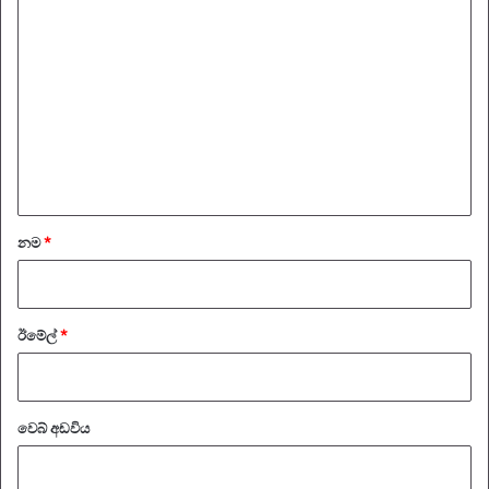
ප්‍
ර
ති
චා
ර
ය
*
නම
*
ඊමේල්
*
වෙබ් අඩවිය