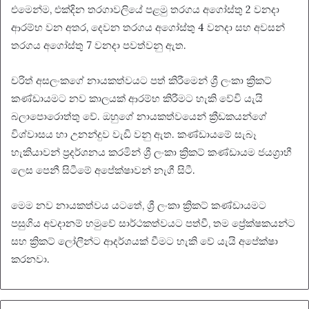
එමෙන්ම, එක්දින තරගාවලියේ පළමු තරගය අගෝස්තු 2 වනදා
ආරම්භ වන අතර, දෙවන තරගය අගෝස්තු 4 වනදා සහ අවසන්
තරගය අගෝස්තු 7 වනදා පවත්වනු ඇත.
චරිත් අසලංකගේ නායකත්වයට පත් කිරීමෙන් ශ්‍රී ලංකා ක්‍රිකට්
කණ්ඩායමට නව කාලයක් ආරම්භ කිරීමට හැකි වේවි යැයි
බලාපොරොත්තු වේ. ඔහුගේ නායකත්වයෙන් ක්‍රීඩකයන්ගේ
විශ්වාසය හා උනන්දුව වැඩි වනු ඇත. කණ්ඩායමේ සැබෑ
හැකියාවන් ප්‍රදර්ශනය කරමින් ශ්‍රී ලංකා ක්‍රිකට් කණ්ඩායම ජයග්‍රාහී
ලෙස පෙනී සිටීමේ අපේක්ෂාවන් නැගී සිටී.
මෙම නව නායකත්වය යටතේ, ශ්‍රී ලංකා ක්‍රිකට් කණ්ඩායමට
පසුගිය අවදානම් හමුවේ සාර්ථකත්වයට පත්වී, තම ප්‍රේක්ෂකයන්ට
සහ ක්‍රිකට් ලෝලීන්ට ආදර්ශයක් වීමට හැකි වේ යැයි අපේක්ෂා
කරනවා.