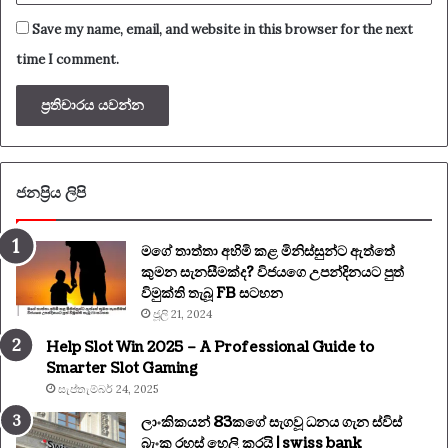
Save my name, email, and website in this browser for the next
time I comment.
ජනප්‍රිය ලිපි
මගේ තාත්තා අහිමි කළ මිනිස්සුන්ට ඇත්තේ
කුමන සැනසීමක්ද? විජයගෙ උපන්දිනයට පුත්
විමුක්ති තැබූ FB සටහන
ජූලි 21, 2024
Help Slot Win 2025 – A Professional Guide to
Smarter Slot Gaming
සැප්තැම්බර් 24, 2025
ලාංකිකයන් 83කගේ සැගවූ ධනය ගැන ස්විස්
බැංකු රහස් හෙලි කරයි | swiss bank