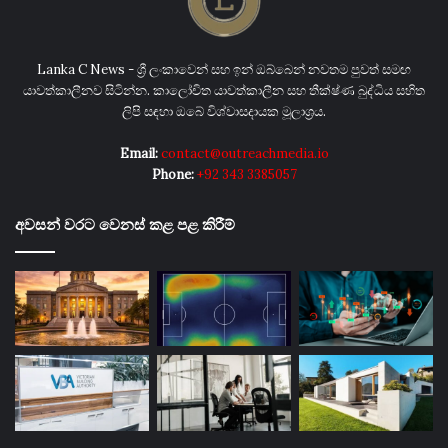
Lanka C News - ශ්‍රී ලංකාවෙන් සහ ඉන් ඔබ්බෙන් නවතම පුවත් සමඟ
යාවත්කාලීනව සිටින්න. කාලෝචිත යාවත්කාලීන සහ තීක්ෂ්ණ බුද්ධිය සහිත
ලිපි සඳහා ඔබේ විශ්වාසදායක මූලාශ්‍රය.
Email:
contact@outreachmedia.io
Phone:
+92 343 3385057
අවසන් වරට වෙනස් කළ පළ කිරීම්