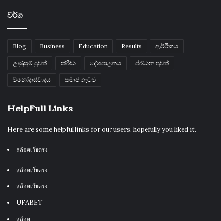
වර්ග
Blog
Business
Education
Results
ආර්ථිකය
උණුසුම් පුවත්
ක්රීඩා
දේශපාලනය
ප්රධාන පුවත්
විනෝදාස්වාදය
සමාජ ගැටළු
HelpFull Links
Here are some helpful links for our users. hopefully you liked it.
สล็อตเว็บตรง
สล็อตเว็บตรง
สล็อตเว็บตรง
UFABET
สล็อต