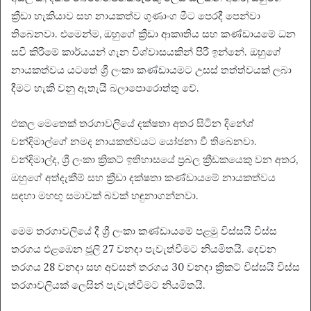
ක්‍රීඩා හැකියාව සහ නායකත්ව ගුණාංග මීට පෙරදී පෙන්වා
තිබෙනවා. එමෙන්ම, ඔහුගේ ක්‍රීඩා ආකෘතිය සහ කණ්ඩායමේ ධන
සවි කිරීමේ කාර්යයන් ගැන විශ්වාසයකින් පිරී ඉන්නේ. ඔහුගේ
නායකත්වය යටතේ ශ්‍රී ලංකා කණ්ඩායමට උසස් තත්ත්වයක් ලබා
දීමට හැකි වනු ඇතැයි බලාපොරොත්තු වේ.
එකල මෙතෙක් තරගාවලියේ දක්ෂතා අතර සිටින දිනේශ්
චන්දිමාල්ගේ නමද නායකත්වයට යෝජනා වී තිබෙනවා.
චන්දිමාල්ද, ශ්‍රී ලංකා ක්‍රිකට් ඉතිහාසයේ ප්‍රබල ක්‍රීඩකයෙකු වන අතර,
ඔහුගේ අත්දැකීම් සහ ක්‍රීඩා දක්ෂතා කණ්ඩායමේ නායකත්වය
සඳහා මහඟු සමාවක් බවක් හඳුනාගන්නවා.
මෙම තරගාවලියේ දී ශ්‍රී ලංකා කණ්ඩායමේ පළමු විස්සයි විස්ස
තරගය එළඹෙන ජූලි 27 වනදා පැවැත්වීමට නියමිතයි. දෙවන
තරගය 28 වනදා සහ අවසන් තරගය 30 වනදා ක්‍රිකට් විස්සයි විස්ස
තරගාවලියක් ලෙසින් පැවැත්වීමට නියමිතයි.