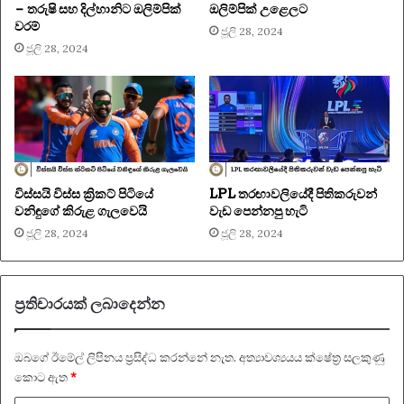
– තරුෂි සහ දිල්හානිට ඔලිම්පික්
ඔලිම්පික් උළෙලට
වරම්
ජූලි 28, 2024
ජූලි 28, 2024
විස්සයි විස්ස ක්‍රිකට් පිටියේ
LPL තරඟාවලියේදී පිතිකරුවන්
වනිඳුගේ කිරුළ ගැලවෙයි
වැඩ පෙන්නපු හැටි
ජූලි 28, 2024
ජූලි 28, 2024
ප්‍රතිචාරයක් ලබාදෙන්න
ඔබගේ ඊමේල් ලිපිනය ප්‍රසිද්ධ කරන්නේ නැත.
අත්‍යාවශ්‍යයය ක්ෂේත්‍ර සලකුණු
කොට ඇත
*