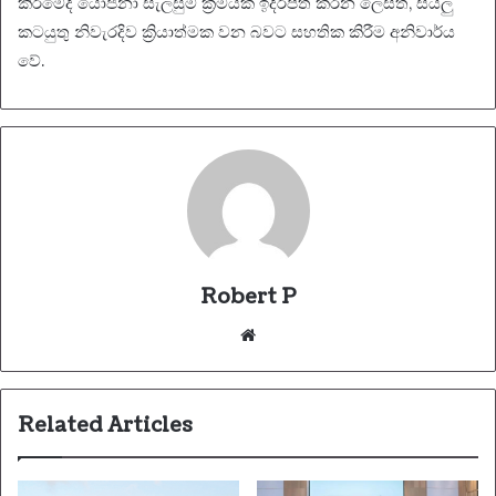
කිරීමේදී යෝජනා සැලසුම් ක්‍රමයක් ඉදිරිපත් කරන ලෙසත්, සියලු
කටයුතු නිවැරදිව ක්‍රියාත්මක වන බවට සහතික කිරීම අනිවාර්ය
වේ.
Robert P
Website
Related Articles