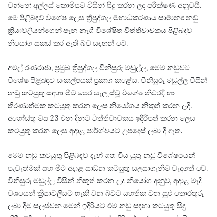
වන්නේ අල්ලස් කොමිසම විසින් සිදු කරන ලද පරීක්ෂණ අනුවයි.
මේ පිළිබඳව විශේෂ ලෙස ත්‍රිපුද්ගල මහාධිකරණය සාමාන්‍ය නඩු
ක්‍රියාවලියන්ගෙන් පැන නැගී විශේෂිත විත්තිවාචකය පිළිබඳව
නියෝග සකස් කර ඇති බව සඳහන් වේ.
අමල් රණරාජා, ප්‍රමුඛ ත්‍රිපුද්ගල විනිසුරු මඩුල්ල, මෙම නඩුවට
විශේෂ පිළිබඳව සංකල්පයක් ප්‍රකාශ කළේය. විනිසුරු මඩුල්ල විසින්
නඩු කටයුතු සඳහා මීට පෙර සැලැස්වූ විශේෂ නිවරදි හා
තීරණාත්මක කටයුතු කරන ලෙස නියෝගය නිකුත් කරන ලදි.
අගෝස්තු මස 23 වන දිනට විත්තිවාචකය ඉදිරිපත් කරන ලෙස
කටයුතු කරන ලෙස අදාළ පාර්ශ්වයට උපදෙස් ලබා දී ඇත.
මෙම නඩු කටයුතු පිළිබඳව දැන් ගත විය යුතු නඩු විශේෂයෙන්
පැවැත්මක් සහ මීට අදාළ සාධන කටයුතු සලසාගැනීම වැදගත් වේ.
විනිසුරු මඩුල්ල විසින් නිකුත් කරන ලද නියෝග අනුව, අදාළ මැදි
වශයෙන් ක්‍රියාවලියට හැකි වන බවට සහතික වන සුළු තොරතුරු
ලබා දීම සලස්වන මෙන් ඉදිරියට එම නඩු සඳහා කටයුතු සිදු