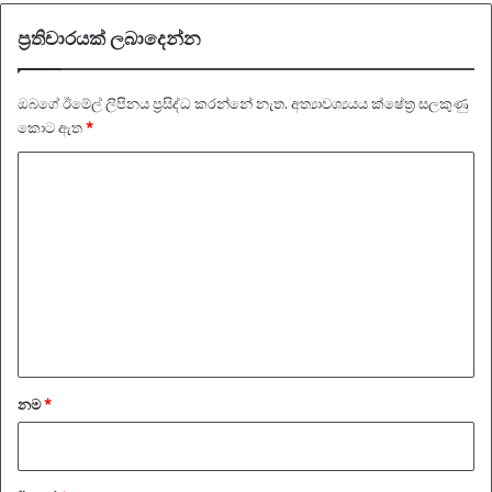
ප්‍රතිචාරයක් ලබාදෙන්න
ඔබගේ ඊමේල් ලිපිනය ප්‍රසිද්ධ කරන්නේ නැත.
අත්‍යාවශ්‍යයය ක්ෂේත්‍ර සලකුණු
කොට ඇත
*
ප්‍
ර
ති
චා
ර
ය
*
නම
*