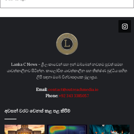
Lanka C News - ශ්‍රී ලංකාවෙන් සහ ඉන් ඔබ්බෙන් නවතම පුවත් සමඟ
යාවත්කාලීනව සිටින්න. කාලෝචිත යාවත්කාලීන සහ තීක්ෂ්ණ බුද්ධිය සහිත
ලිපි සඳහා ඔබේ විශ්වාසදායක මූලාශ්‍රය.
Email:
contact@outreachmedia.io
Phone:
+92 343 3385057
අවසන් වරට වෙනස් කළ පළ කිරීම්