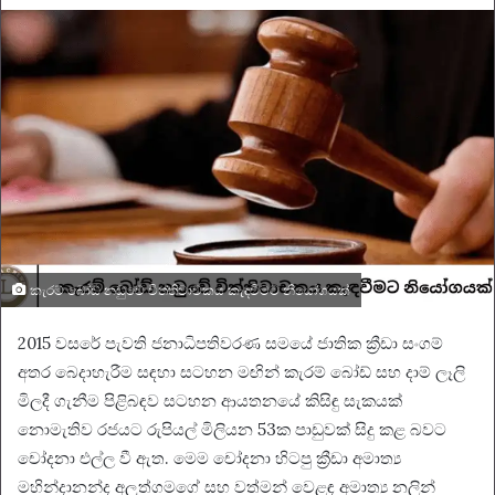
email
කැරම් බෝඩ් නඩුවේ විත්තිවාචකය කැඳවීමට නියෝගයක්
2015 වසරේ පැවති ජනාධිපතිවරණ සමයේ ජාතික ක්‍රීඩා සංගම්
අතර බෙදාහැරීම සඳහා සටහන මඟින් කැරම් බෝඩ් සහ දාම් ලෑලි
මිලදී ගැනීම පිළිබඳව සටහන ආයතනයේ කිසිඳු සැකයක්
නොමැතිව රජයට රුපියල් මිලියන 53ක පාඩුවක් සිදු කළ බවට
චෝදනා එල්ල වී ඇත. මෙම චෝදනා හිටපු ක්‍රීඩා අමාත්‍ය
මහින්දානන්ද අලුත්ගමගේ සහ වත්මන් වෙළඳ අමාත්‍ය නලින්