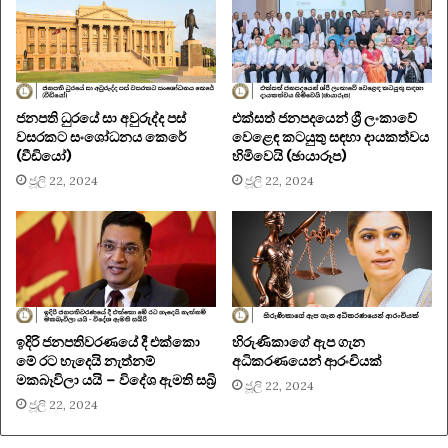
ජනපති ධුරයේ සා අවුරුද්ද පස්
එක්සත් ජනපදයෙන් ශ්‍රී ලංකාවේ
වසරකට සංශෝධනය කෙරේ
වෙළෙඳ කටයුතු සඳහා දායකත්වය
(වීඩියෝ)
හිමිවෙයි (ඡායාරූප)
ජූලි 22, 2024
ජූලි 22, 2024
ඉදිරි ජනපතිවරණයේ දී එක්කො
හිරුණිකාගේ ඇප ගැන
මේ රට හැදෙයි නැත්නම්
අධිකරණයෙන් ආරංචියක්
මකබෑවිලා යයි – විදේශ ඇමති සබ්‍රි
ජූලි 22, 2024
ජූලි 22, 2024