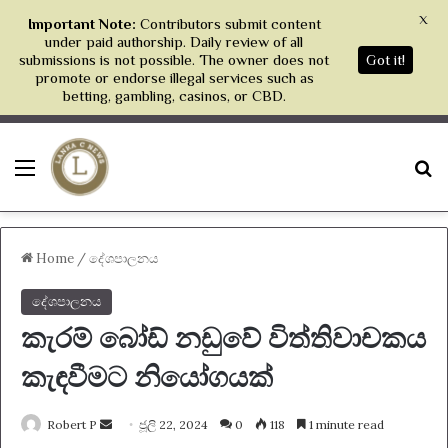
X
Important Note:
Contributors submit content
under paid authorship. Daily review of all
submissions is not possible. The owner does not
Got it!
promote or endorse illegal services such as
betting, gambling, casinos, or CBD.
Menu
S
Home
/
දේශපාලනය
දේශපාලනය
කැරම් බෝඩ් නඩුවේ විත්තිවාචකය
කැඳවීමට නියෝගයක්
Send
Robert P
ජූලි 22, 2024
0
118
1 minute read
an