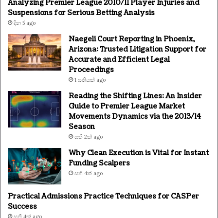
Analyzing Premier League 2010/11 Player Injuries and
Suspensions for Serious Betting Analysis
දින 5 ago
Naegeli Court Reporting in Phoenix,
Arizona: Trusted Litigation Support for
Accurate and Efficient Legal
Proceedings
1 සතියක් ago
Reading the Shifting Lines: An Insider
Guide to Premier League Market
Movements Dynamics via the 2013/14
Season
සති 2ක් ago
Why Clean Execution is Vital for Instant
Funding Scalpers
සති 4ක් ago
Practical Admissions Practice Techniques for CASPer
Success
සති 4ක් ago