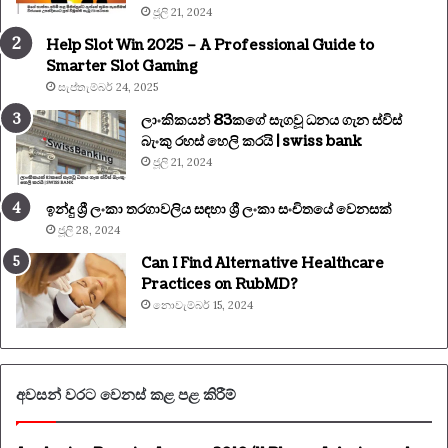
ජූලි 21, 2024
Help Slot Win 2025 – A Professional Guide to
Smarter Slot Gaming
සැප්තැම්බර් 24, 2025
ලාංකිකයන් 83කගේ සැගවූ ධනය ගැන ස්විස්
බැංකු රහස් හෙලි කරයි | swiss bank
ජූලි 21, 2024
ඉන්දු ශ්‍රී ලංකා තරගාවලිය සඳහා ශ්‍රී ලංකා සංචිතයේ වෙනසක්
ජූලි 28, 2024
Can I Find Alternative Healthcare
Practices on RubMD?
නොවැම්බර් 15, 2024
අවසන් වරට වෙනස් කළ පළ කිරීම්