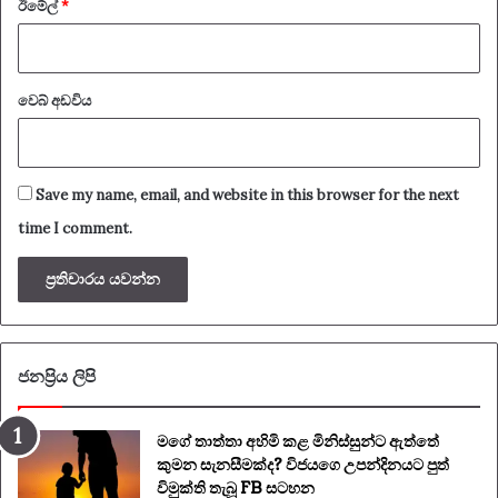
ඊමේල්
*
වෙබ් අඩවිය
Save my name, email, and website in this browser for the next
time I comment.
ජනප්‍රිය ලිපි
මගේ තාත්තා අහිමි කළ මිනිස්සුන්ට ඇත්තේ
කුමන සැනසීමක්ද? විජයගෙ උපන්දිනයට පුත්
විමුක්ති තැබූ FB සටහන