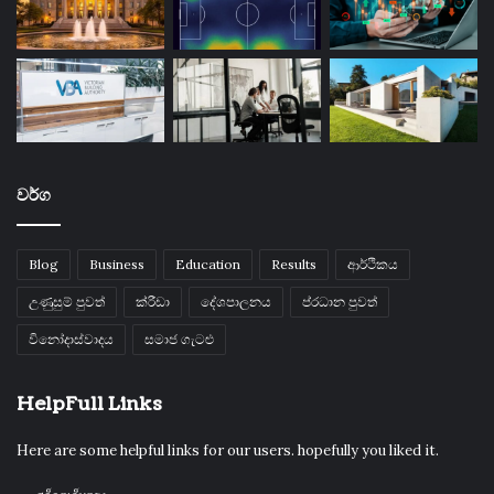
වර්ග
Blog
Business
Education
Results
ආර්ථිකය
උණුසුම් පුවත්
ක්රීඩා
දේශපාලනය
ප්රධාන පුවත්
විනෝදාස්වාදය
සමාජ ගැටළු
HelpFull Links
Here are some helpful links for our users. hopefully you liked it.