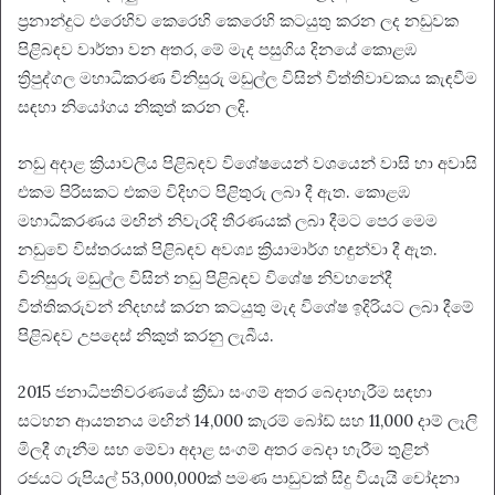
ප්‍රනාන්දුට එරෙහිව කෙරෙහි කෙරෙහි කටයුතු කරන ලද නඩුවක
පිළිබඳව වාර්තා වන අතර, මේ මැද පසුගිය දිනයේ කොළඹ
ත්‍රිපුද්ගල මහාධිකරණ විනිසුරු මඩුල්ල විසින් විත්තිවාචකය කැඳවීම
සඳහා නියෝගය නිකුත් කරන ලදි.
නඩු අදාළ ක්‍රියාවලිය පිළිබඳව විශේෂයෙන් වශයෙන් වාසි හා අවාසි
එකම පිරිසකට එකම විදිහට පිළිතුරු ලබා දී ඇත. කොළඹ
මහාධිකරණය මඟින් නිවැරදි තීරණයක් ලබා දීමට පෙර මෙම
නඩුවේ විස්තරයක් පිළිබඳව අවශ්‍ය ක්‍රියාමාර්ග හඳුන්වා දී ඇත.
විනිසුරු මඩුල්ල විසින් නඩු පිළිබඳව විශේෂ නිවහනේදී
විත්තිකරුවන් නිදහස් කරන කටයුතු මැද විශේෂ ඉදිරියට ලබා දීමේ
පිළිබඳව උපදෙස් නිකුත් කරනු ලැබීය.
2015 ජනාධිපතිවරණයේ ක්‍රීඩා සංගම් අතර බෙදාහැරීම සඳහා
සටහන ආයතනය මඟින් 14,000 කැරම් බෝඩ් සහ 11,000 දාම් ලෑලි
මිලදී ගැනීම සහ මේවා අදාළ සංගම් අතර බෙදා හැරීම තුළින්
රජයට රුපියල් 53,000,000ක් පමණ පාඩුවක් සිදු වියැයි චෝදනා