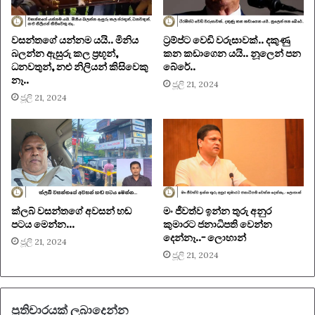
වසන්තගේ යන්නම යයි.. මිනිය
ට‍්‍රම්ප්ට වෙඩි වරුසාවක්.. දකුණු
බලන්න ඇසුරු කල ප‍්‍රභූන්,
කන කඩාගෙන යයි.. නූලෙන් පන
ධනවතුන්, නළු නිලියන් කිසිවෙකු
බේරේ..
නෑ..
ජූලි 21, 2024
ජූලි 21, 2024
ක්ලබ් වසන්තගේ අවසන් හඬ
මං ජීවත්ව ඉන්න තුරු අනුර
පටය මෙන්න…
කුමාරට ජනාධිපති වෙන්න
දෙන්නෑ..- ලොහාන්
ජූලි 21, 2024
ජූලි 21, 2024
ප්‍රතිචාරයක් ලබාදෙන්න