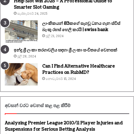
Help Slot Win 2025 – A Professional Guide to
Smarter Slot Gaming
සැප්තැම්බර් 24, 2025
ලාංකිකයන් 83කගේ සැගවූ ධනය ගැන ස්විස්
බැංකු රහස් හෙලි කරයි | swiss bank
ජූලි 21, 2024
ඉන්දු ශ්‍රී ලංකා තරගාවලිය සඳහා ශ්‍රී ලංකා සංචිතයේ වෙනසක්
ජූලි 28, 2024
Can I Find Alternative Healthcare
Practices on RubMD?
නොවැම්බර් 15, 2024
අවසන් වරට වෙනස් කළ පළ කිරීම්
Analyzing Premier League 2010/11 Player Injuries and
Suspensions for Serious Betting Analysis