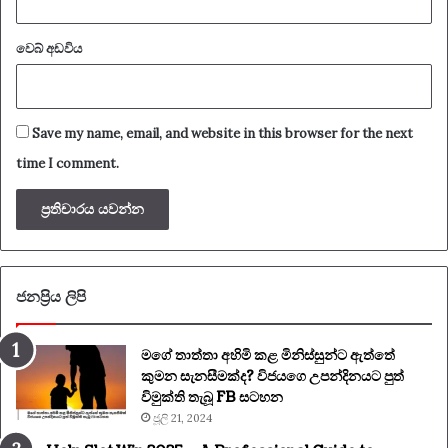
වෙබ් අඩවිය
Save my name, email, and website in this browser for the next
time I comment.
ජනප්‍රිය ලිපි
මගේ තාත්තා අහිමි කළ මිනිස්සුන්ට ඇත්තේ
කුමන සැනසීමක්ද? විජයගෙ උපන්දිනයට පුත්
විමුක්ති තැබූ FB සටහන
ජූලි 21, 2024