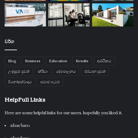
වර්ග
Blog
Business
Education
Results
ආර්ථිකය
උණුසුම් පුවත්
ක්රීඩා
දේශපාලනය
ප්රධාන පුවත්
විනෝදාස්වාදය
සමාජ ගැටළු
HelpFull Links
Here are some helpful links for our users. hopefully you liked it.
สล็อตเว็บตรง