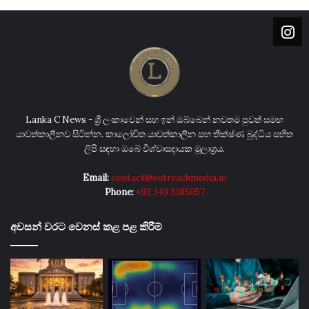
Lanka C News - ශ්‍රී ලංකාවෙන් සහ ඉන් ඔබ්බෙන් නවතම පුවත් සමඟ
යාවත්කාලීනව සිටින්න. කාලෝචිත යාවත්කාලීන සහ තීක්ෂ්ණ බුද්ධිය සහිත
ලිපි සඳහා ඔබේ විශ්වාසදායක මූලාශ්‍රය.
Email:
contact@outreachmedia.io
Phone:
+92 343 3385057
අවසන් වරට වෙනස් කළ පළ කිරීම්