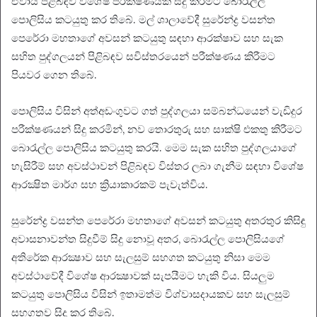
ඒවාය පිළිබඳව විශේෂ පරීක්ෂණයක් සිදු කිරීමට බොරැල්ල
පොලිසිය කටයුතු කර තිබේ. මල් ශාලාවේදී සුරේන්ද්‍ර වසන්ත
පෙරේරා මහතාගේ අවසන් කටයුතු සඳහා ආරක්ෂාව සහ සැක
සහිත පුද්ගලයන් පිළිබඳව සවිස්තරයෙන් පරීක්ෂණය කිරීමට
පියවර ගෙන තිබේ.
පොලිසිය විසින් අත්අඩංගුවට ගත් පුද්ගලයා සම්බන්ධයෙන් වැඩිදුර
පරීක්ෂණයන් සිදු කරමින්, නව තොරතුරු සහ සාක්ෂි එකතු කිරීමට
බොරැල්ල පොලිසිය කටයුතු කරයි. මෙම සැක සහිත පුද්ගලයාගේ
හැසිරීම් සහ අවස්ථාවන් පිළිබඳව විස්තර ලබා ගැනීම සඳහා විශේෂ
ආරක්‍ෂිත මාර්ග සහ ක්‍රියාකාරකම් පැවැත්විය.
සුරේන්ද්‍ර වසන්ත පෙරේරා මහතාගේ අවසන් කටයුතු අතරතුර කිසිඳු
අවාසනාවන්ත සිදුවීම් සිදු නොවූ අතර, බොරැල්ල පොලිසියගේ
අතිරේක ආරක්‍ෂාව සහ සැලසුම් සහගත කටයුතු නිසා මෙම
අවස්ථාවේදී විශේෂ ආරක්‍ෂාවක් සැපයීමට හැකි විය. සියලුම
කටයුතු පොලිසිය විසින් ඉතාමත්ම විශ්වාසදායකව සහ සැලසුම්
සහගතව සිදු කර තිබේ.