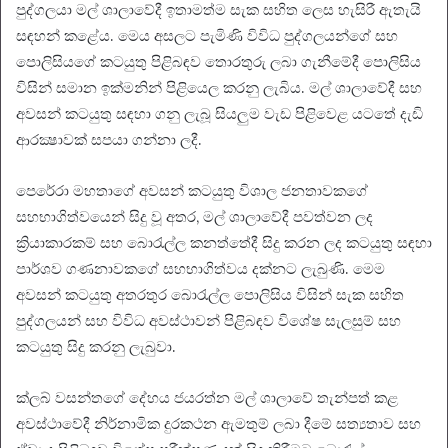
පුද්ගලයා මල් ශාලාවේදී ඉතාමත්ම සැක සහිත ලෙස හැසිරී ඇතැයි
සඳහන් කළේය. මෙය අසලට පැමිණි විවිධ පුද්ගලයන්ගේ සහ
පොලිසියගේ කටයුතු පිළිබඳව තොරතුරු ලබා ගැනීමේදී පොලිසිය
විසින් සමාන ඉක්මනින් පිළියෙල කරනු ලැබිය. මල් ශාලාවේදී සහ
අවසන් කටයුතු සඳහා ගනු ලැබූ සියලුම වැඩ පිළිවෙළ යටතේ දැඩි
ආරක්‍ෂාවක් සපයා ගන්නා ලදී.
පෙරේරා මහතාගේ අවසන් කටයුතු විශාල ජනතාවකගේ
සහභාගිත්වයෙන් සිදු වූ අතර, මල් ශාලාවේදී පවත්වන ලද
ක්‍රියාකාරකම් සහ බොරැල්ල කනත්තේදී සිදු කරන ලද කටයුතු සඳහා
පාර්ශව ගණනාවකගේ සහභාගිත්වය දක්නට ලැබුණි. මෙම
අවසන් කටයුතු අතරතුර බොරැල්ල පොලිසිය විසින් සැක සහිත
පුද්ගලයන් සහ විවිධ අවස්ථාවන් පිළිබඳව විශේෂ සැලසුම් සහ
කටයුතු සිදු කරනු ලැබුවා.
ක්ලබ් වසන්තගේ දේහය ජයරත්න මල් ශාලාවේ තැන්පත් කළ
අවස්ථාවේදී නිර්නාමික දුරකථන ඇමතුම් ලබා දීමේ සත්‍යතාව සහ