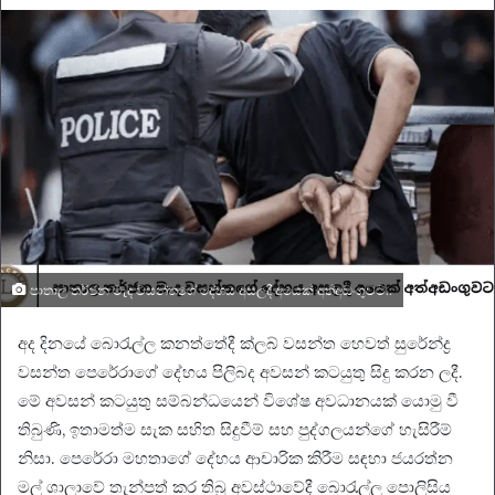
email
පාතාල තර්ජන මැද වසන්තගේ දේහය අසලදී අයෙක් අත්අඩංගුවට..
අද දිනයේ බොරැල්ල කනත්තේදී ක්ලබ් වසන්ත හෙවත් සුරේන්ද්‍ර
වසන්ත පෙරේරාගේ දේහය පිලිබද අවසන් කටයුතු සිදු කරන ලදී.
මේ අවසන් කටයුතු සම්බන්ධයෙන් විශේෂ අවධානයක් යොමු වී
තිබුණි, ඉතාමත්ම සැක සහිත සිදුවීම් සහ පුද්ගලයන්ගේ හැසිරීම්
නිසා. පෙරේරා මහතාගේ දේහය ආචාරික කිරීම සඳහා ජයරත්න
මල් ශාලාවේ තැන්පත් කර තිබූ අවස්ථාවේදී බොරැල්ල පොලිසිය