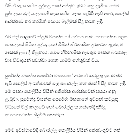
විසින් සැක සහිත පුද්ගලයෙක් අත්අඩංගුවට ගනු ලැබීය. මෙම
පුද්ගලයා මල් ශාලාවේදී සැක සහිත ලෙස හැසිරී ඇති අතර, පොලිස්
ආරක්ෂාව තර කරමින් සොයා බැලීමක් සිදු කරන ලදී.
එම මල් ශාලාවේ ක්ලබ් වසන්තගේ දේහය තබා නොගන්නා ලෙස
පාතාලයේ සිටින පුද්ගලයන් විසින් නිර්නාමික දුරකථන ඇමතුම්
දෙකක් ලබා දී තිබුනාය. මෙම නිර්නාමික ඇමතුම් දෙකම බරපතල
වාද විවාදයන් පවත්වා ගෙන යාමට හේතුවක් විය.
සුරේන්ද්‍ර වසන්ත පෙරේරා මහතාගේ අවසන් කටයුතු ඉතාමත්ම
දැඩි පොලිස් ආරක්ෂාවක් මැද බොරැල්ල කනත්තේදී සිදු කරන ලදී.
මේ සඳහා පොලිසිය විසින් අතිරේක ආරක්ෂාවක් සපයා ගනු
ලැබුවා. සුරේන්ද්‍ර වසන්ත පෙරේරා මහතාගේ අවසන් කටයුතු
මධ්‍යයේ මල් ශාලාවේ හෝ බොරැල්ල කනත්තේදී කිසිඳු
අවාසනාවන්ත සිදුවීම් නොමැත.
මෙම අවස්ථාවේදී බොරැල්ල පොලිසිය විසින් අත්අඩංගුවට ගත්