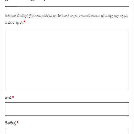
ඔබගේ ඊමේල් ලිපිනය ප්‍රසිද්ධ කරන්නේ නැත.
අත්‍යාවශ්‍යයය ක්ෂේත්‍ර සලකුණු
කොට ඇත
*
ප්‍
ර
ති
චා
ර
ය
*
නම
*
ඊමේල්
*