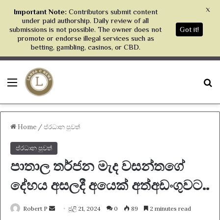
X
Important Note:
Contributors submit content
under paid authorship. Daily review of all
submissions is not possible. The owner does not
Got it!
promote or endorse illegal services such as
betting, gambling, casinos, or CBD.
Menu
S
Home
/
ප්රධාන පුවත්
ප්රධාන පුවත්
පාතාල තර්ජන මැද වසන්තගේ
දේහය අසලදී අයෙක් අත්අඩංගුවට..
Send
Robert P
ජූලි 21, 2024
0
89
2 minutes read
an