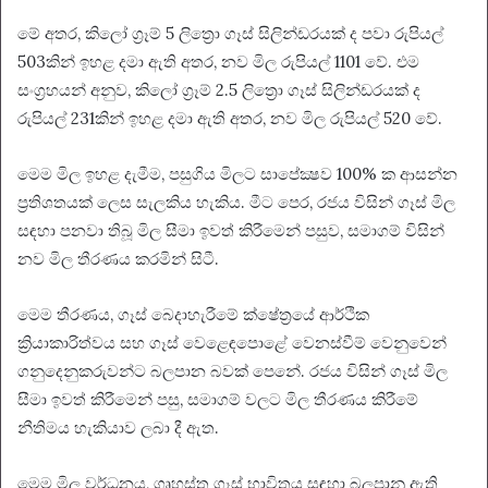
මේ අතර, කිලෝ ග්‍රෑම් 5 ලිත්‍රො ගෑස් සිලින්ඩරයක් ද පවා රුපියල්
503කින් ඉහළ දමා ඇති අතර, නව මිල රුපියල් 1101 වේ. එම
සංග්‍රහයන් අනුව, කිලෝ ග්‍රෑම් 2.5 ලිත්‍රො ගෑස් සිලින්ඩරයක් ද
රුපියල් 231කින් ඉහළ දමා ඇති අතර, නව මිල රුපියල් 520 වේ.
මෙම මිල ඉහළ දැමීම, පසුගිය මිලට සාපේක්‍ෂව 100% ක ආසන්න
ප්‍රතිශතයක් ලෙස සැලකිය හැකිය. මීට පෙර, රජය විසින් ගෑස් මිල
සඳහා පනවා තිබූ මිල සීමා ඉවත් කිරීමෙන් පසුව, සමාගම් විසින්
නව මිල තීරණය කරමින් සිටී.
මෙම තීරණය, ගෑස් බෙදාහැරීමේ ක්ෂේත‍්‍රයේ ආර්ථික
ක්‍රියාකාරිත්වය සහ ගෑස් වෙළෙඳපොළේ වෙනස්වීම් වෙනුවෙන්
ගනුදෙනුකරුවන්ට බලපාන බවක් පෙනේ. රජය විසින් ගෑස් මිල
සීමා ඉවත් කිරීමෙන් පසු, සමාගම් වලට මිල තීරණය කිරීමේ
නීතිමය හැකියාව ලබා දී ඇත.
මෙම මිල වර්ධනය, ගෘහස්ත ගෑස් භාවිතය සඳහා බලපානු ඇති