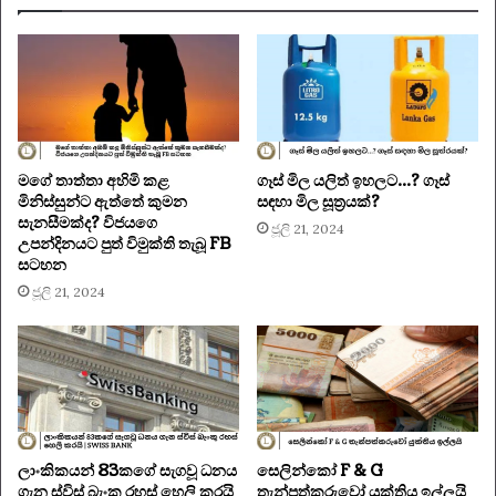
මගේ තාත්තා අහිමි කළ
ගෑස් මිල යලිත් ඉහලට…? ගෑස්
මිනිස්සුන්ට ඇත්තේ කුමන
සඳහා මිල සූත්‍රයක්?
සැනසීමක්ද? විජයගෙ
ජූලි 21, 2024
උපන්දිනයට පුත් විමුක්ති තැබූ FB
සටහන
ජූලි 21, 2024
ලාංකිකයන් 83කගේ සැගවූ ධනය
සෙලින්කෝ F & G
ගැන ස්විස් බැංකු රහස් හෙලි කරයි
තැන්පත්කරුවෝ යුක්තිය ඉල්ලයි