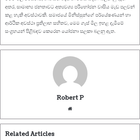
අතර, සාමාන්‍ය ජනතාවට අත්‍යවශ්‍ය පරිභෝජන වාසිය මැඩ පලවන්
කළ හැකි අවස්ථාවකි. සමාජයේ මිනිස්සුන්ගේ පර්යේෂණයන් හා
ආර්ථික අවස්ථා ප්‍රතිලාභ සහිතව, මෙම ගෑස් මිල ඉහළ දැමීමේ
සංග්‍රහයන් පිළිබඳව කෙරෙන යෝජනා සලකා බලනු ඇත.
Robert P
Website
Related Articles