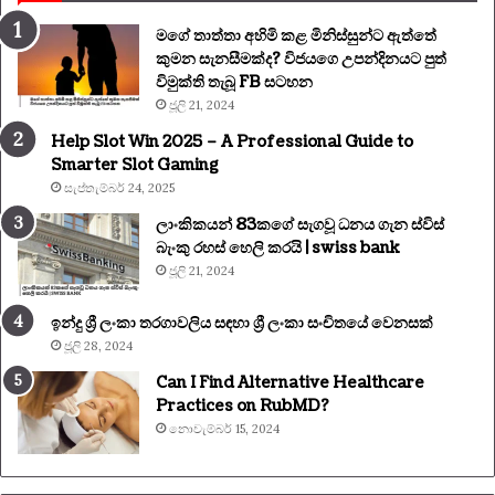
මගේ තාත්තා අහිමි කළ මිනිස්සුන්ට ඇත්තේ
කුමන සැනසීමක්ද? විජයගෙ උපන්දිනයට පුත්
විමුක්ති තැබූ FB සටහන
ජූලි 21, 2024
Help Slot Win 2025 – A Professional Guide to
Smarter Slot Gaming
සැප්තැම්බර් 24, 2025
ලාංකිකයන් 83කගේ සැගවූ ධනය ගැන ස්විස්
බැංකු රහස් හෙලි කරයි | swiss bank
ජූලි 21, 2024
ඉන්දු ශ්‍රී ලංකා තරගාවලිය සඳහා ශ්‍රී ලංකා සංචිතයේ වෙනසක්
ජූලි 28, 2024
Can I Find Alternative Healthcare
Practices on RubMD?
නොවැම්බර් 15, 2024