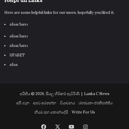
HelpFull Links
Here are some helpful links for our users. hopefully you liked it.
สล็อตเว็บตรง
สล็อตเว็บตรง
สล็อตเว็บตรง
UFABET
สล็อต
අයිතිය © 2026, සියලු හිමිකම් ඇවිරිණි |
Lanka C News
අපි ගැන
අපව අමතන්න
වියාචනය
රහස්යතා ප්රතිපත්තිය
නියම සහ කොන්දේසි
Write For Us
Facebook
X
YouTube
Instagram