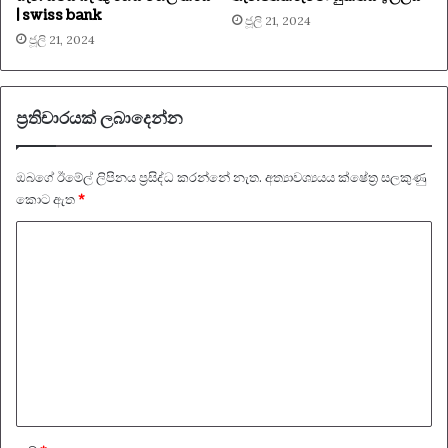
| swiss bank
ජූලි 21, 2024
ජූලි 21, 2024
ප්‍රතිචාරයක් ලබාදෙන්න
ඔබගේ ඊමේල් ලිපිනය ප්‍රසිද්ධ කරන්නේ නැත.
අත්‍යාවශ්‍යයය ක්ෂේත්‍ර සලකුණු
කොට ඇත
*
ප්‍
ර
ති
චා
ර
ය
*