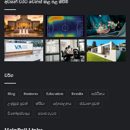
අවසන් වරට වෙනස් කළ පළ කිරීම්
වර්ග
Blog
Business
Education
Results
ආර්ථිකය
උණුසුම් පුවත්
ක්රීඩා
දේශපාලනය
ප්රධාන පුවත්
විනෝදාස්වාදය
සමාජ ගැටළු