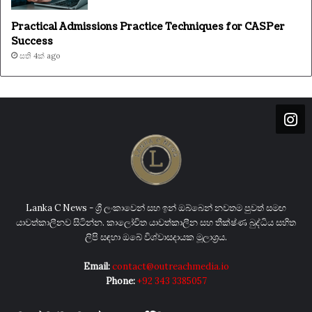
Practical Admissions Practice Techniques for CASPer
Success
සති 4ක් ago
Lanka C News - ශ්‍රී ලංකාවෙන් සහ ඉන් ඔබ්බෙන් නවතම පුවත් සමඟ
යාවත්කාලීනව සිටින්න. කාලෝචිත යාවත්කාලීන සහ තීක්ෂ්ණ බුද්ධිය සහිත
ලිපි සඳහා ඔබේ විශ්වාසදායක මූලාශ්‍රය.
Email:
contact@outreachmedia.io
Phone:
+92 343 3385057