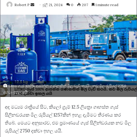
Send
Robert P
ජූලි 21, 2024
0
207
1 minute read
an
email
Litro ගෑස් 100% ආසන්න ගණනකින් මිල වැඩි කරයි.. නව මිල රුපියල් 2750
දක්වා ඉහල යයි
අද මධ්‍යම රාත්‍රියේ සිට, කිලෝ ග්‍රෑම් 12.5 ලිත්‍රො ගෘහස්ත ගෑස්
සිලිනඩරයක මිල රුපියල් 1257කින් ඉහළ දැමීමට තීරණය කර
තිබේ. මෙයට අනුසාරව, එම ප‍්‍රමාණයේ ගෑස් සිලින්ඩරයක නව මිල
රුපියල් 2750 දක්වා ඉහල යයි.